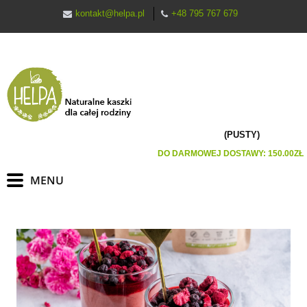
kontakt@helpa.pl
+48 795 767 679
(PUSTY)
DO DARMOWEJ DOSTAWY:
150.00
ZŁ