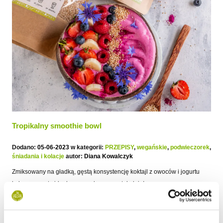
Tropikalny smoothie bowl
Dodano:
05-06-2023
w kategorii:
PRZEPISY
,
wegańskie
,
podwieczorek
,
śniadania i kolacje
autor:
Diana Kowalczyk
Zmiksowany na gładką, gęstą konsystencję koktajl z owoców i jogurtu
kokosowego to idealny pomysł na początek dnia!