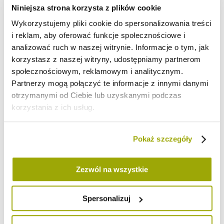
Niniejsza strona korzysta z plików cookie
Wykorzystujemy pliki cookie do spersonalizowania treści
i reklam, aby oferować funkcje społecznościowe i
analizować ruch w naszej witrynie. Informacje o tym, jak
korzystasz z naszej witryny, udostępniamy partnerom
społecznościowym, reklamowym i analitycznym.
Partnerzy mogą połączyć te informacje z innymi danymi
otrzymanymi od Ciebie lub uzyskanymi podczas
korzystania z ich usług.
Pokaż szczegóły
Domowe lody z mango, smoczego owocu i kaszki
jaglano-orkiszowej
Zezwól na wszystkie
Dodano:
28-06-2021
w kategorii:
PRZEPISY
,
wegańskie
,
rozszerzanie
diety / BLW
,
podwieczorek
,
lody
autor:
Diana Kowalczyk
Spersonalizuj
Bajecznie kolorowe i pyszne lody z mango i Bio Łyżki Smaku Smoczy
Owoc to zimna przekąska, której nie oprze się nikt. Idealna propozycja na