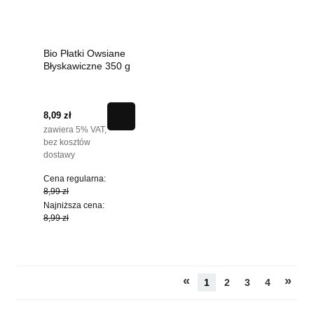
Bio Płatki Owsiane
Błyskawiczne 350 g
8,09 zł
zawiera 5% VAT,
bez kosztów
dostawy
Cena regularna:
8,99 zł
Najniższa cena:
8,99 zł
«
»
1
2
3
4