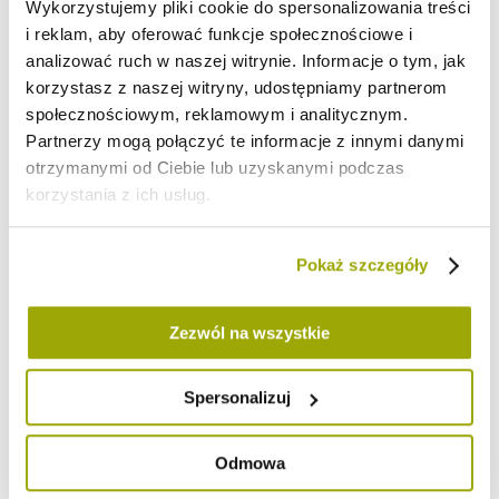
Wykorzystujemy pliki cookie do spersonalizowania treści
i reklam, aby oferować funkcje społecznościowe i
analizować ruch w naszej witrynie. Informacje o tym, jak
korzystasz z naszej witryny, udostępniamy partnerom
społecznościowym, reklamowym i analitycznym.
Bio Sok Wiśnia
BIO Cynamon
100% 250 ml
cejloński mielony
Partnerzy mogą połączyć te informacje z innymi danymi
30 g
otrzymanymi od Ciebie lub uzyskanymi podczas
korzystania z ich usług.
18,89 zł
9,99 zł
zawiera 5% VAT,
zawiera 8% VAT,
bez kosztów
bez kosztów
Pokaż szczegóły
dostawy
dostawy
Zezwól na wszystkie
Spersonalizuj
Odmowa