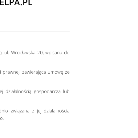
ELPA.PL
, ul. Wrocławska 20, wpisana do
i prawnej, zawierająca umowę ze
j działalnością gospodarczą lub
o związaną z jej działalnością
o.