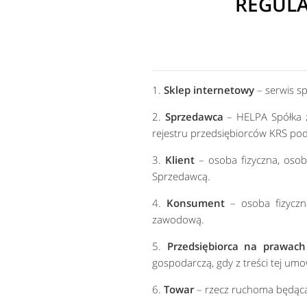
REGULA
1.
Sklep internetowy
– serwis s
2.
Sprzedawca
– HELPA Spółka z
rejestru przedsiębiorców KRS 
3.
Klient
– osoba fizyczna, osob
Sprzedawcą.
4.
Konsument
– osoba fizyczna
zawodową.
5.
Przedsiębiorca na prawac
gospodarczą, gdy z treści tej um
6.
Towar
– rzecz ruchoma będąc