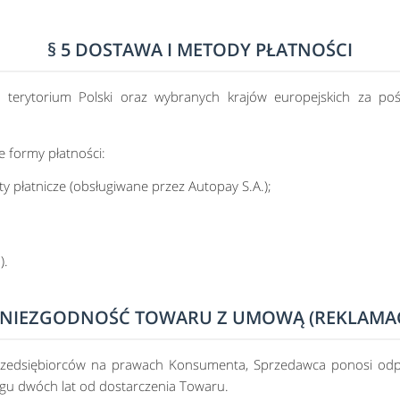
§ 5 DOSTAWA I METODY PŁATNOŚCI
 terytorium Polski oraz wybranych krajów europejskich za poś
e formy płatności:
rty płatnicze (obsługiwane przez Autopay S.A.);
).
6 NIEZGODNOŚĆ TOWARU Z UMOWĄ (REKLAMAC
edsiębiorców na prawach Konsumenta, Sprzedawca ponosi odpo
gu dwóch lat od dostarczenia Towaru.