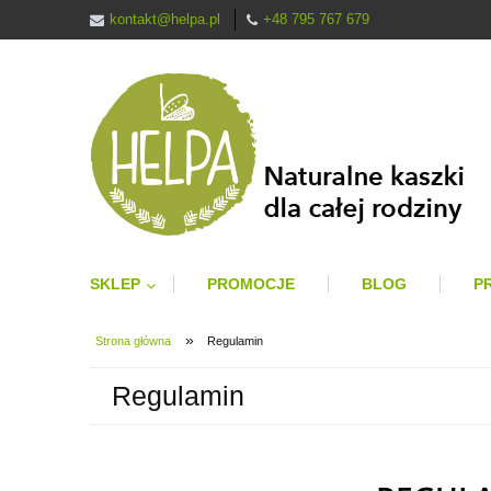
kontakt@helpa.pl
+48 795 767 679
SKLEP
PROMOCJE
BLOG
P
»
Strona główna
Regulamin
Regulamin