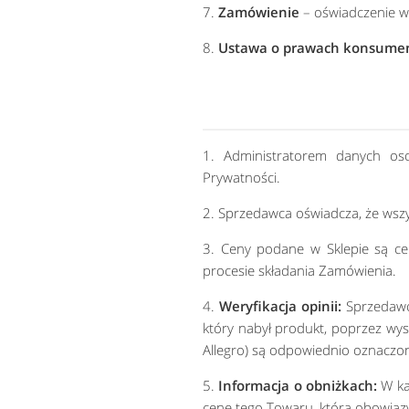
7.
Zamówienie
– oświadczenie w
8.
Ustawa o prawach konsume
1. Administratorem danych oso
Prywatności.
2. Sprzedawca oświadcza, że wszy
3. Ceny podane w Sklepie są ce
procesie składania Zamówienia.
4.
Weryfikacja opinii:
Sprzedawca
który nabył produkt, poprzez wy
Allegro) są odpowiednio oznaczo
5.
Informacja o obniżkach:
W ka
cenę tego Towaru, która obowiąz