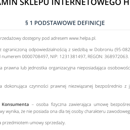
MIN SKLEPU INTERNETOWEGO H
§ 1 PODSTAWOWE DEFINICJE
przedażowy dostępny pod adresem www.helpa.pl.
 ograniczoną odpowiedzialnością z siedzibą w Dobroniu (95-082)
pod numerem 0000708497, NIP: 1231381497, REGON: 368972063.
a prawna lub jednostka organizacyjna nieposiadająca osobowośc
 dokonująca czynności prawnej niezwiązanej bezpośrednio z je
h Konsumenta
– osoba fizyczna zawierająca umowę bezpośredni
owy wynika, że nie posiada ona dla tej osoby charakteru zawodoweg
a przedmiotem umowy sprzedaży.