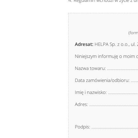
4. Regulamin wchodzi w życie z 
(form
Adresat:
HELPA Sp. z o.o., ul
Niniejszym informuję o moim 
Nazwa towaru: ..............................
Data zamówienia/odbioru: ................
Imię i nazwisko: ............................
Adres: .........................................
Podpis: ...............................