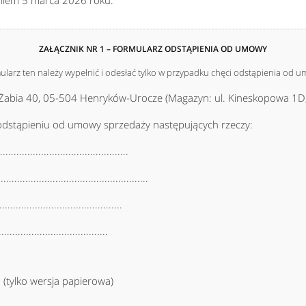
dniem 5 marca 2026 roku.
ZAŁĄCZNIK NR 1 – FORMULARZ ODSTĄPIENIA OD UMOWY
ularz ten należy wypełnić i odesłać tylko w przypadku chęci odstąpienia od 
. Żabia 40, 05-504 Henryków-Urocze (Magazyn: ul. Kineskopowa 1D
odstąpieniu od umowy sprzedaży następujących rzeczy:
..........................................
............................................
.........................................
......................................
....... (tylko wersja papierowa)