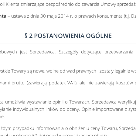
oli Klienta zmierzające bezpośrednio do zawarcia Umowy sprzedaży
nta
– ustawa z dnia 30 maja 2014 r. o prawach konsumenta (t.j. Dz
§ 2 POSTANOWIENIA OGÓLNE
bowych jest Sprzedawca. Szczegóły dotyczące przetwarzania 
stkie Towary są nowe, wolne od wad prawnych i zostały legalnie w
nami brutto (zawierają podatek VAT), ale nie zawierają kosztów
 umożliwia wystawianie opinii o Towarach. Sprzedawca weryfikuje
syłanie indywidualnych linków do oceny. Opinie importowane z sy
ne.
żdym przypadku informowania o obniżeniu ceny Towaru, Sprzedaw
ywała w okresie 30 dni przed wprowadzeniem obniżki.