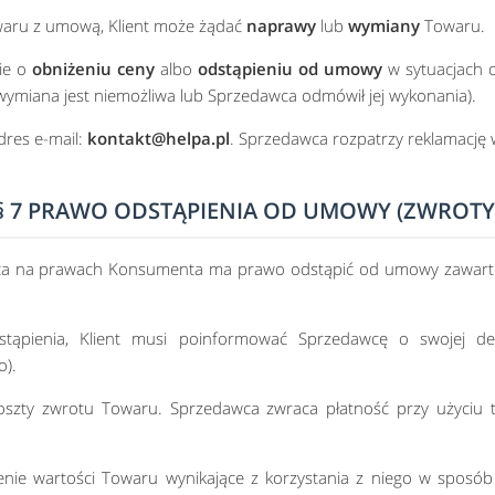
waru z umową, Klient może żądać
naprawy
lub
wymiany
Towaru.
nie o
obniżeniu ceny
albo
odstąpieniu od umowy
w sytuacjach 
ymiana jest niemożliwa lub Sprzedawca odmówił jej wykonania).
dres e-mail:
kontakt@helpa.pl
. Sprzedawca rozpatrzy reklamację 
§ 7 PRAWO ODSTĄPIENIA OD UMOWY (ZWROTY
ca na prawach Konsumenta ma prawo odstąpić od umowy zawarte
stąpienia, Klient musi poinformować Sprzedawcę o swojej de
o).
koszty zwrotu Towaru. Sprzedawca zwraca płatność przy użyciu 
enie wartości Towaru wynikające z korzystania z niego w sposó