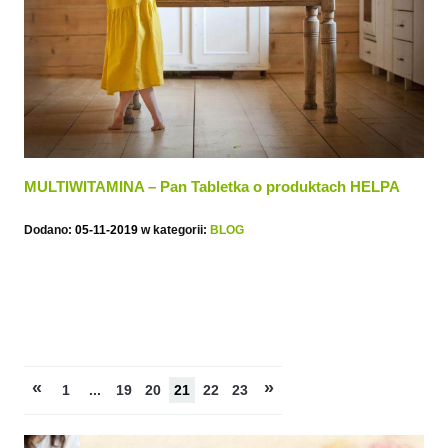
MULTIWITAMINA – Pan Tabletka o produktach HELPA
Dodano:
05-11-2019
w kategorii:
BLOG
«
»
1
...
19
20
21
22
23