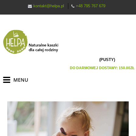
kontakt@helpa.pl
+48 795 767 679
(PUSTY)
DO DARMOWEJ DOSTAWY:
150.00
ZŁ