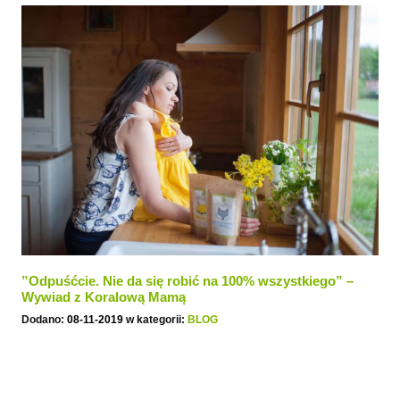
”Odpuśćcie. Nie da się robić na 100% wszystkiego” –
Wywiad z Koralową Mamą
Dodano:
08-11-2019
w kategorii:
BLOG