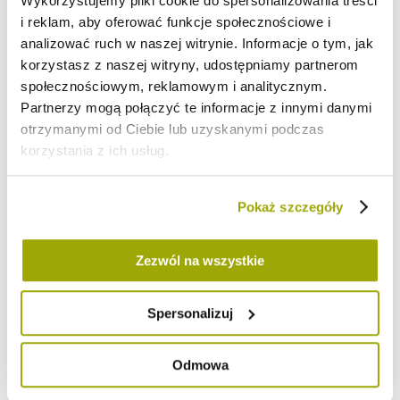
Wykorzystujemy pliki cookie do spersonalizowania treści
i reklam, aby oferować funkcje społecznościowe i
Dodano:
09-10-2019
w kategorii:
BLOG
analizować ruch w naszej witrynie. Informacje o tym, jak
korzystasz z naszej witryny, udostępniamy partnerom
społecznościowym, reklamowym i analitycznym.
Partnerzy mogą połączyć te informacje z innymi danymi
otrzymanymi od Ciebie lub uzyskanymi podczas
korzystania z ich usług.
Pokaż szczegóły
Zezwól na wszystkie
Spersonalizuj
Odmowa