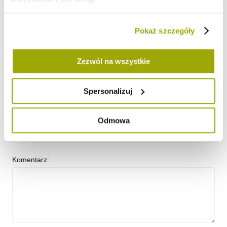
TIP: Nadmiar ugotowanych pulpetów, możesz zamrozić.
*pomiń, jeśli gotujesz dla małego dziecka.
Pokaż szczegóły
#kaszki ze strączkami
#kaszki z dodatkami
#soczewica
Zezwól na wszystkie
KOMENTARZE DO WPISU (0)
Spersonalizuj
Imię i nazwisko:
Odmowa
Komentarz: