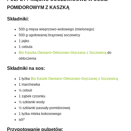
POMIDOROWYM Z KASZKĄ
Składniki:
500 g mięsa wieprzowo-wołowego (mielonego)
500 g ugotowanej brązowej soczewicy
1 jajko
1 cebula
Bio Kaszka Owsiano-Orkiszowo-Gryczana z Soczewicą
do
obtoczenia
Składniki na sos:
1 łyżka
Bio Kaszki Owsiano-Orkiszowo-Gryczanej z Soczewicą
1 marchewka
½ cebuli
1 ząbek czosnku
½ szklanki wody
½ szklanki passaty pomidorowej
1 łyżka mleka kokosowego
sól*
Przygotowanie pulpetów
: