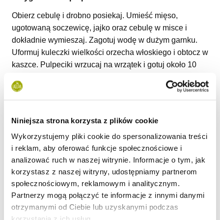
Obierz
cebulę i drobno posiekaj. Umieść mięso,
ugotowaną soczewicę,
jajko oraz cebulę w misce i
dokładnie wymieszaj. Zagotuj wodę w dużym garnku.
Uformuj kuleczki wielkości orzecha włoskiego i obtocz w
kaszce. Pulpeciki wrzucaj na wrzątek i gotuj około 10
minut na wolniejszym ogniu. Podawaj z wcześniej
przygotowanym sosem.
Przygotowanie sosu
:
Niniejsza strona korzysta z plików cookie
Do rondelka wrzuć posiekane w malakserze lub starte
Wykorzystujemy pliki cookie do spersonalizowania treści
warzywa: marchewkę, cebulę i czosnek. Warzywa zalej
i reklam, aby oferować funkcje społecznościowe i
odrobiną wody i duś pod przykryciem 10-15 minut, od
analizować ruch w naszej witrynie. Informacje o tym, jak
czasu do czasu mieszając. Dodaj passatę oraz mleko
korzystasz z naszej witryny, udostępniamy partnerom
kokosowe, dokładnie wymieszaj i doprowadź do
społecznościowym, reklamowym i analitycznym.
wrzenia. Do gotujących się warzyw dodaj kaszkę i gotuj
Partnerzy mogą połączyć te informacje z innymi danymi
kolejne 2-3 minuty, ciągle mieszając. Dopraw do smaku
otrzymanymi od Ciebie lub uzyskanymi podczas
solą jeśli gotujesz dla starszych dzieci lub dorosłych.
korzystania z ich usług.