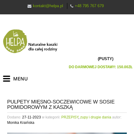
kontakt@helpa.pl
+48 795 767 679
(PUSTY)
DO DARMOWEJ DOSTAWY:
150.00
ZŁ
PULPETY MIĘSNO-SOCZEWICOWE W SOSIE
POMIDOROWYM Z KASZKĄ
Dodano:
27-11-2023
w kategorii:
PRZEPISY
,
zupy i drugie dania
autor:
Monika Kraińska