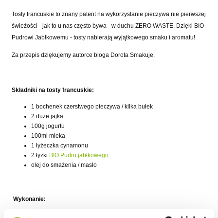
Tosty francuskie to znany patent na wykorzystanie pieczywa nie pierwszej
świeżości - jak to u nas często bywa - w duchu ZERO WASTE. Dzięki BIO
Pudrowi Jabłkowemu - tosty nabierają wyjątkowego smaku i aromatu!
Za przepis dziękujemy autorce bloga Dorota Smakuje.
Składniki na tosty francuskie:
1 bochenek czerstwego pieczywa / kilka bułek
2 duże jajka
100g jogurtu
100ml mleka
1 łyżeczka cynamonu
2 łyżki
BIO Pudru jabłkowego
olej do smażenia / masło
Wykonanie:
W głębokim talerzu rozbijamy jajka i mieszamy je widelcem.