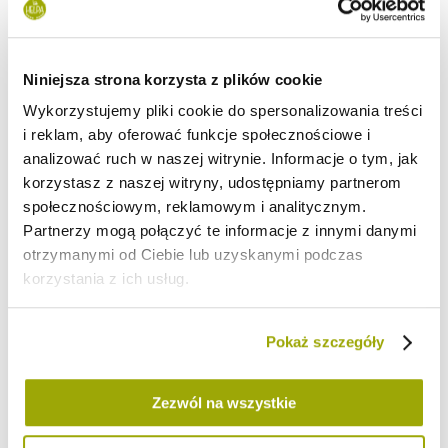
Do jajek dodajemy jogurt, BIO Puder jabłkowy, cynamon i
dokładnie mieszamy.
Następnie dodajemy mleko i ponownie mieszamy.
Rozgrzewamy patelnię.
Niniejsza strona korzysta z plików cookie
Bułkę lub inne pieczywo kroimy w plastry.
Wykorzystujemy pliki cookie do spersonalizowania treści
W jajecznej mieszance moczymy kawałki chleba i smażymy na
i reklam, aby oferować funkcje społecznościowe i
rozgrzanej patelni z niewielką ilością oleju.
Smażymy na złoto z obu stron do lekkiego przyrumienienia.
analizować ruch w naszej witrynie. Informacje o tym, jak
Podajemy z dowolnymi dodatkami.
korzystasz z naszej witryny, udostępniamy partnerom
społecznościowym, reklamowym i analitycznym.
Partnerzy mogą połączyć te informacje z innymi danymi
#Łyżka Smaku
#Puder Jabłkowy
otrzymanymi od Ciebie lub uzyskanymi podczas
KOMENTARZE DO WPISU (0)
korzystania z ich usług.
Imię i nazwisko:
Pokaż szczegóły
Zezwól na wszystkie
Komentarz: