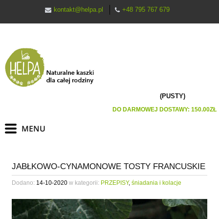
kontakt@helpa.pl
+48 795 767 679
(PUSTY)
DO DARMOWEJ DOSTAWY:
150.00
ZŁ
JABŁKOWO-CYNAMONOWE TOSTY FRANCUSKIE
Dodano:
14-10-2020
w kategorii:
PRZEPISY
,
śniadania i kolacje