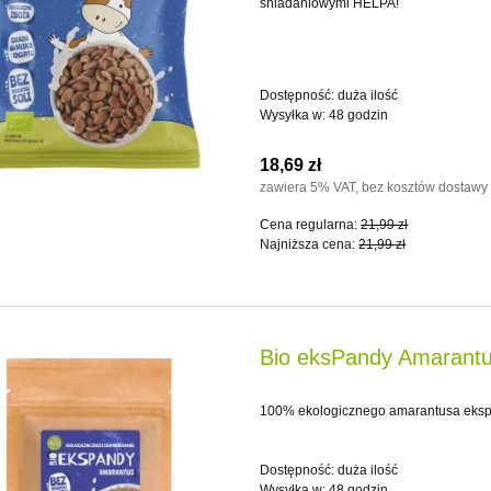
śniadaniowymi HELPA!
Dostępność:
duża ilość
Wysyłka w:
48 godzin
18,69 zł
zawiera 5% VAT, bez kosztów dostawy
Cena regularna:
21,99 zł
Najniższa cena:
21,99 zł
Bio eksPandy Amarantu
100% ekologicznego amarantusa ek
Dostępność:
duża ilość
Wysyłka w:
48 godzin