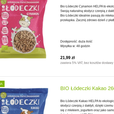
Bio Łódeczki Cynamon HELPA to ekolo
Swoją naturalną słodycz czerpią z dakt
Bio Łódeczki idealnie pasują do mleka
przekąska. Zacznij zdrowo dzień z pł
Dostępność:
duża ilość
Wysyłka w:
48 godzin
21,99 zł
zawiera 5% VAT, bez kosztów dostawy
JA
BIO Łódeczki Kakao 26
Bio Łódeczki Kakao HELPA to ekologic
słodycz czerpią z daktyli, dzięki czem
się z mlekiem, jogurtem oraz jako sam