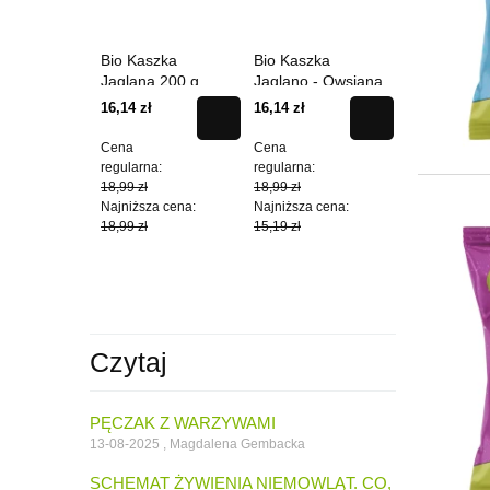
karon
Bio Kaszka
Bio Kaszka
BIO Łódecz
Orkiszowy
Jaglana 200 g
Jaglano - Owsiana
Kakao 260 
 250 g
200 g
16,14 zł
16,14 zł
18,69 zł
Cena
Cena
Cena
a:
regularna:
regularna:
regularna:
18,99 zł
18,99 zł
21,99 zł
a cena:
Najniższa cena:
Najniższa cena:
Najniższa cen
18,99 zł
15,19 zł
21,99 zł
Czytaj
PĘCZAK Z WARZYWAMI
13-08-2025 , Magdalena Gembacka
SCHEMAT ŻYWIENIA NIEMOWLĄT. CO,