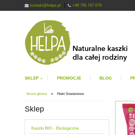
kontakt@helpa.pl
+48 795 767 679
SKLEP
PROMOCJE
BLOG
P
»
Strona główna
Płatki Śniadaniowe
Sklep
Kaszki BIO - Ekologiczne