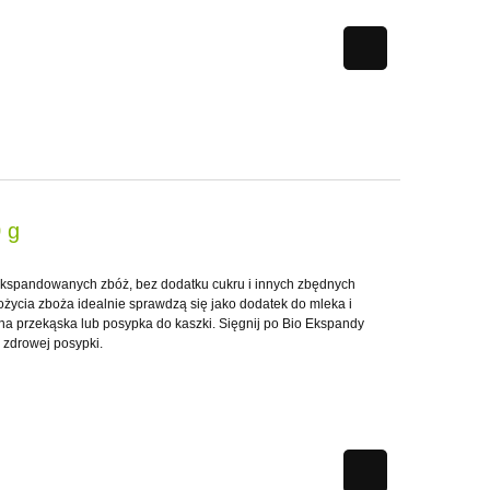
 g
kspandowanych zbóż, bez dodatku cukru i innych zbędnych
ożycia zboża idealnie sprawdzą się jako dodatek do mleka i
elna przekąska lub posypka do kaszki. Sięgnij po Bio Ekspandy
 zdrowej posypki.