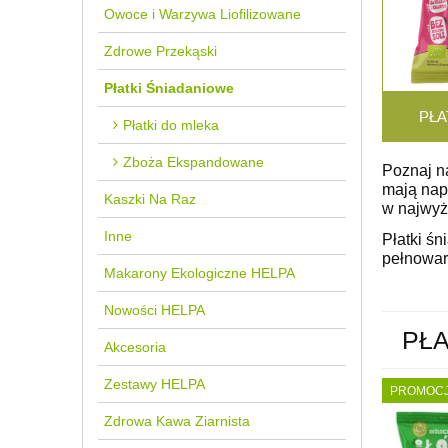
Owoce i Warzywa Liofilizowane
Zdrowe Przekąski
Płatki Śniadaniowe
PŁA
Płatki do mleka
Zboża Ekspandowane
Poznaj n
mają napr
Kaszki Na Raz
w najwyżs
Inne
Płatki ś
pełnowart
Makarony Ekologiczne HELPA
Nowości HELPA
PŁA
Akcesoria
Zestawy HELPA
PROMOC
Zdrowa Kawa Ziarnista