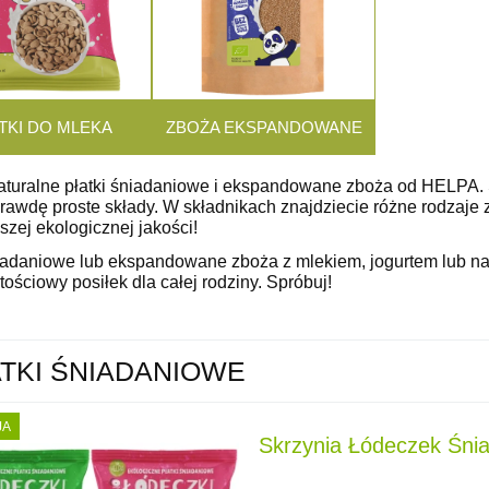
TKI DO MLEKA
ZBOŻA EKSPANDOWANE
aturalne płatki śniadaniowe i ekspandowane zboża od HELPA. 
awdę proste składy. W składnikach znajdziecie różne rodzaje zb
zej ekologicznej jakości!
niadaniowe lub ekspandowane zboża z mlekiem, jogurtem lub na
ościowy posiłek dla całej rodziny. Spróbuj!
TKI ŚNIADANIOWE
JA
Skrzynia Łódeczek Śni