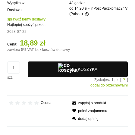
Wysyłka w:
48 godzin
od 14,90 zł
- InPost Paczkomat 24/7
Dostawa:
(Polska)
sprawdź formy dostawy
Cena nie zawiera ewentualnych kosztów płatności
Najlepiej spożyć przed:
2028-07-22
18,89 zł
Cena:
zawiera 5% VAT, bez kosztów dostawy
DO KOSZYKA
szt.
Zyskujesz
1
pkt [
?
]
dodaj do przechowalni
Ocena:
zapytaj o produkt
poleć znajomemu
dodaj opinię