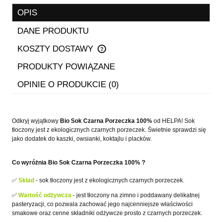
OPIS
DANE PRODUKTU
KOSZTY DOSTAWY
CENA NIE ZAWIERA EWENTUALNYCH KOSZTÓW
PŁATNOŚCI
PRODUKTY POWIĄZANE
OPINIE O PRODUKCIE (0)
Odkryj wyjątkowy
Bio Sok Czarna Porzeczka 100%
od HELPA! Sok
tłoczony jest z ekologicznych czarnych porzeczek. Świetnie sprawdzi się
jako dodatek do kaszki, owsianki, koktajlu i placków.
Co wyróżnia Bio Sok Czarna Porzeczka 100% ?
✅
Skład
- sok tłoczony jest z ekologicznych czarnych porzeczek.
✅
Wartość odżywcza
- jest tłoczony na zimno i poddawany delikatnej
pasteryzacji, co pozwala zachować jego najcenniejsze właściwości
smakowe oraz cenne składniki odżywcze prosto z czarnych porzeczek.