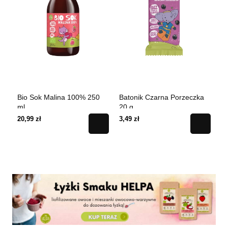
Bio Sok Malina 100% 250
Batonik Czarna Porzeczka
Ba
ml
20 g
20,99 zł
3,49 zł
3,