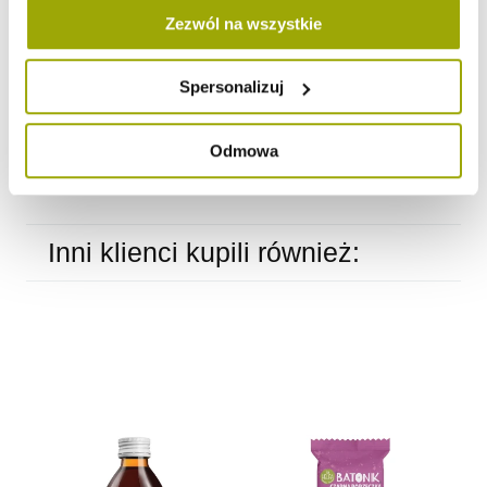
Wartość energetyczna
193 kJ/ 46 kcal
Zezwól na wszystkie
Tłuszcz
< 0,1 g
w tym kwasy tłuszczowe nasycone
<0,1 g
Spersonalizuj
Węglowodany
10 g
w tym cukry
6,2 g
Odmowa
Białko
0,4 g
Sól
< 0,01 g
Inni klienci kupili również: