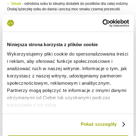
✅
Smak
- o
drobina soku to idealny dodatek do posiłków dla całej rodziny.
Dodaj łyżeczkę soku do dania i poczuj moc smaku czarnej porzeczki.
✅
Ekologiczne opakowanie
- sok jest zapakowany w szklaną butelkę - to
nie tylko praktyczne rozwiązanie, ale również doskonały wybór dla tych,
którzy dbają o środowisko.
Spróbuj naszego Bio Soku Czarna Porzeczka 100%. To wygodny i prosty
Niniejsza strona korzysta z plików cookie
sposób na owocowy smak. Dodaj odrobinę soku do koktajlu i wody lub
polej nim placki. Poczuj smak prawdziwej czarnej porzeczki w każdym
Wykorzystujemy pliki cookie do spersonalizowania treści
łyku. Bio Sok Czarna Porzeczka 100% to najlepszy wybór dla Ciebie i
i reklam, aby oferować funkcje społecznościowe i
Twojej rodziny!
analizować ruch w naszej witrynie. Informacje o tym, jak
Bio Sok Czarna Porzeczka 100%
korzystasz z naszej witryny, udostępniamy partnerom
Składniki
:
Ekologiczny sok z czarnej porzeczki NFC 100 %.
społecznościowym, reklamowym i analitycznym.
Partnerzy mogą połączyć te informacje z innymi danymi
Produkt pasteryzowany
otrzymanymi od Ciebie lub uzyskanymi podczas
Kraj pochodzenia:
korzystania z ich usług.
ekologiczna czarna porzeczka - Polska.
Objętość netto
:
250 ml
Pokaż szczegóły
Wartość odżywcza w 100 ml: