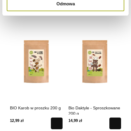
Odmowa
BIO Karob w proszku 200 g
Bio Daktyle - Sproszkowane
BI
200 g
mi
12,99 zł
14,99 zł
29