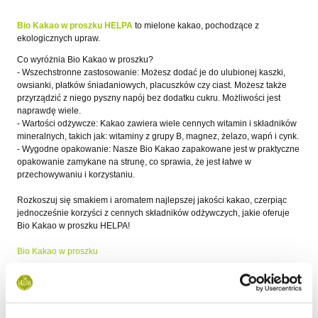
Bio Kakao w proszku HELPA
to mielone kakao, pochodzące z
ekologicznych upraw.
Co wyróżnia Bio Kakao w proszku?
- Wszechstronne zastosowanie: Możesz dodać je do ulubionej kaszki,
owsianki, płatków śniadaniowych, placuszków czy ciast. Możesz także
przyrządzić z niego pyszny napój bez dodatku cukru. Możliwości jest
naprawdę wiele.
- Wartości odżywcze: Kakao zawiera wiele cennych witamin i składników
mineralnych, takich jak: witaminy z grupy B, magnez, żelazo, wapń i cynk.
- Wygodne opakowanie: Nasze Bio Kakao zapakowane jest w praktyczne
opakowanie zamykane na strunę, co sprawia, że jest łatwe w
przechowywaniu i korzystaniu.
Rozkoszuj się smakiem i aromatem najlepszej jakości kakao, czerpiąc
jednocześnie korzyści z cennych składników odżywczych, jakie oferuje
Bio Kakao w proszku HELPA!
Bio Kakao w proszku
Składniki:
kakao alkalizowane w proszku ekologiczne 100 %.
Na terenie zakładu przetwarzane są surowce zawierające gluten.