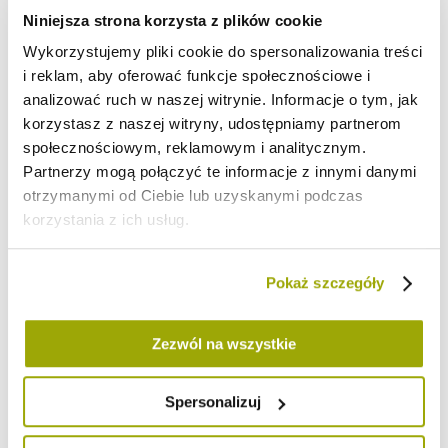
Kraj pochodzenia:
Niniejsza strona korzysta z plików cookie
kakao ekologiczne - Peru/Szwajcaria
Wykorzystujemy pliki cookie do spersonalizowania treści
Masa netto:
200 g
i reklam, aby oferować funkcje społecznościowe i
analizować ruch w naszej witrynie. Informacje o tym, jak
Wartość odżywcza na 100 g:
korzystasz z naszej witryny, udostępniamy partnerom
1508
społecznościowym, reklamowym i analitycznym.
Wartość
kJ/361
energetyczna
Partnerzy mogą połączyć te informacje z innymi danymi
kcal
otrzymanymi od Ciebie lub uzyskanymi podczas
Tłuszcz
11 g
korzystania z ich usług.
w tym kwasy
tłuszczowe
6,9 g
nasycone
Pokaż szczegóły
Węglowodany
27 g
w tym cukry
0,7 g
Błonnik
25 g
Zezwól na wszystkie
Białko
26 g
Sól
0,05 g
Spersonalizuj
Inni klienci kupili również: