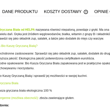
DANE PRODUKTU
KOSZTY DOSTAWY
OPINIE
CENA NIE ZA
KOSZTÓW PŁ
Gryczana Biała od HELPA
nazywana również niepaloną, powstaje z gryki. Ma ona b
wielu dań. Gryka jest źródłem węglowodanów, białka, witamin z grupy B i składnikó
awdzi się jako składnik zup, sałatek, a także jako dodatek do mięs czy warzyw.
 Bio Kaszę Gryczaną Białą?
chstronne zastosowanie: Sprawdzi się jako składnik zup, sałatek, dodatek do drug
yższa jakość: Ekologiczna jakość potwierdzona certyfikatem euroliścia.
dne opakowanie: Bio Kasza Gryczana Biała zapakowana jest w praktyczne opakowa
chowywaniu i korzystaniu.
o Kaszę Gryczaną Białą i sprawdź jej możliwości w swojej kuchni.
ryczana Biała
sza gryczana biała ekologiczna 100 %
lergenne (możliwa obecność):
zboża zawierające gluten.
dzenia: