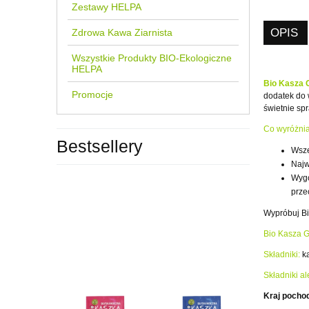
Zestawy HELPA
OPIS
Zdrowa Kawa Ziarnista
Wszystkie Produkty BIO-Ekologiczne
HELPA
Bio Kasza 
Promocje
dodatek do 
świetnie spr
Co wyróżnia
Bestsellery
Wsze
Najw
Wygo
prze
Wypróbuj Bi
Bio Kasza G
Składniki:
ka
Składniki a
Kraj pocho