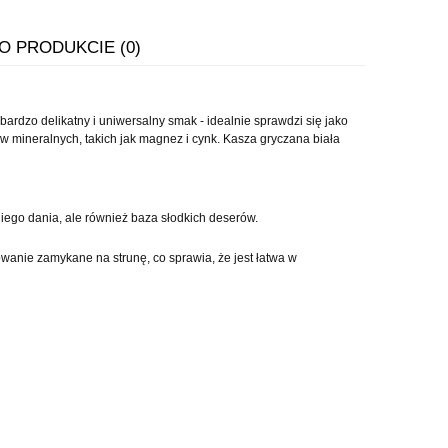
 O PRODUKCIE (0)
WIERA EWENTUALNYCH
ATNOŚCI
ardzo delikatny i uniwersalny smak - idealnie sprawdzi się jako
w mineralnych, takich jak magnez i cynk. Kasza gryczana biała
iego dania, ale również baza słodkich deserów.
nie zamykane na strunę, co sprawia, że jest łatwa w