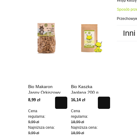
Wsyp kaszę 
Sposób prz
Przechowywa
Inni
Bio Makaron
Bio Kaszka
Bio Kaszka
Jasny Orkiszowy
Jaglana 200 g
Jaglano - 
Wstążki 250 g
200 g
8,99 zł
16,14 zł
16,14 zł
Cena
Cena
Cena
regularna:
regularna:
regularna:
9,99 zł
18,99 zł
18,99 zł
Najniższa cena:
Najniższa cena:
Najniższa cen
9,99 zł
18,99 zł
15,19 zł