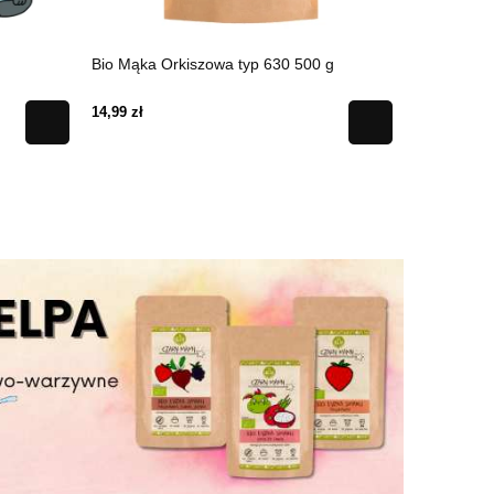
Bio Mąka Orkiszowa typ 630 500 g
Bio Różdżk
14,99 zł
18,99 zł