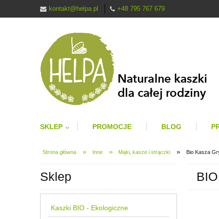
kontakt@helpa.pl
+48 795 767 679
SKLEP
PROMOCJE
BLOG
P
»
»
»
Strona główna
Inne
Mąki, kasze i strączki
Bio Kasza Gr
Sklep
BIO
Kaszki BIO - Ekologiczne