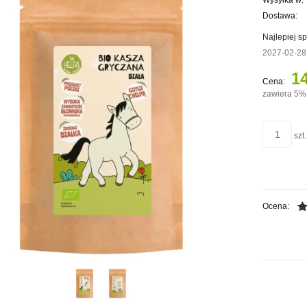
Wysyłka w:
Dostawa:
Najlepiej s
2027-02-28
Cena ni
płatnośc
14
Cena:
zawiera 5%
szt.
Ocena: