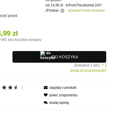
48 godzin
od 14,90 zł
- InPost Paczkomat 24/7
(Polska)
sprawdź formy dostawy
pożyć przed:
e zawiera ewentualnych kosztów
i
,99 zł
 VAT, bez kosztów dostawy
DO KOSZYKA
Zyskujesz
1
pkt [
?
]
dodaj do przechowalni
zapytaj o produkt
poleć znajomemu
dodaj opinię