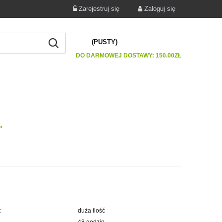
Zarejestruj się
Zaloguj się
(PUSTY)
DO DARMOWEJ DOSTAWY:
150.00
ZŁ
"
:
duża ilość