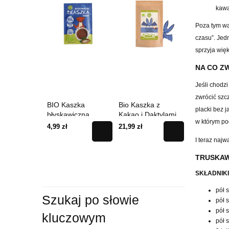
kaw
Poza tym w
czasu
”
. Jed
sprzyja wi
ę
NA CO Z
Bio Kaszka
Je
ś
li chodz
Jaglana 20
zwr
ó
ci
ć
szc
16,14 zł
szka
Bio Kaszka z
Bio Kaszka
placki bez j
wiczna
Kakao i Daktylami
Owsiana 200 g
Cena
w kt
ó
rym po
35 g
200 g
21,99 zł
18,99 zł
regularna:
18,99 zł
I teraz najw
Najniższa cen
18,99 zł
TRUSKAW
SKŁADNIKI
pół 
Szukaj po słowie
pół 
pół 
kluczowym
pół 