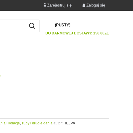
Zarejestruj się
Zaloguj się
(PUSTY)
DO DARMOWEJ DOSTAWY:
150.00
ZŁ
"
nia i kolacje
,
zupy i drugie dania
autor:
HELPA