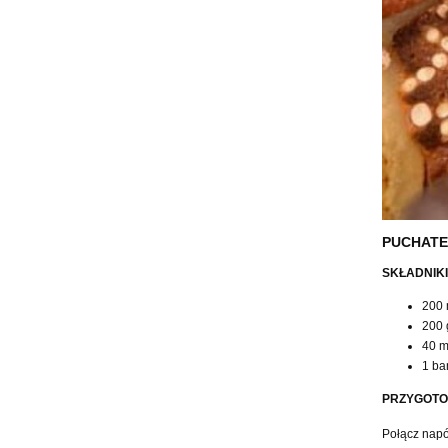
PUCHATE
SKŁADNIKI
200 
200
40 m
1 ba
PRZYGOTO
Połącz napó