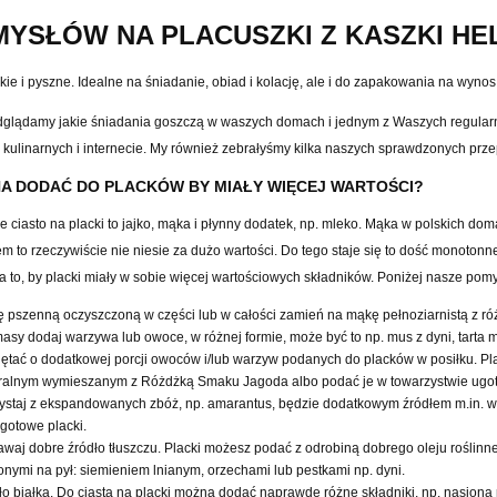
MYSŁÓW NA PLACUSZKI Z KASZKI HE
kie i pyszne. Idealne na
ś
niadanie, obiad i kolacj
ę
, ale i do zapakowania na wynos
odglądamy jakie śniadania goszczą w waszych domach i jednym z
Waszych regular
 kulinarnych i internecie. My r
ó
wnie
ż
zebra
ł
y
ś
my kilka naszych sprawdzonych prze
NA DODA
Ć
DO PLACK
Ó
W BY MIA
Ł
Y WI
Ę
CEJ WARTO
Ś
CI?
ciasto na placki to jajko, m
ą
ka i
p
ł
yn
ny dodatek
, np. mleko. M
ą
ka w polskich dom
m to rzeczywi
ś
cie nie niesie za du
ż
o warto
ś
ci. Do tego staje si
ę
to do
ść
monotonne 
a to
,
by placki mia
ł
y w sobie wi
ę
cej warto
ś
ciowych sk
ł
adnik
ó
w. Poni
ż
ej nasze pom
ę
pszenn
ą
oczyszczon
ą
w cz
ęś
ci lub w ca
ł
o
ś
ci zamie
ń
na m
ą
k
ę
pe
ł
noziarnist
ą
z r
ó
asy dodaj warzywa lub owoce, w r
óż
nej formie, mo
ż
e by
ć
to np. mus z dyni, tarta
i
ę
ta
ć
o dodatkowej porcji owoc
ó
w i/lub warzyw podanych do plack
ó
w w posi
ł
ku. Pl
ralnym wymieszanym z R
óż
d
ż
k
ą
Smaku Jagoda albo poda
ć
je w towarzystwie ug
ystaj z ekspandowanych zb
óż
, np. amarantus, b
ę
dzie dodatkowym
ź
r
ó
d
ł
em m.in. 
 gotowe placki.
awaj dobre
ź
r
ó
d
ł
o t
ł
uszczu. Placki mo
ż
esz poda
ć
z odrobin
ą
dobrego oleju ro
ś
linn
onymi na py
ł
: siemieniem lnianym, orzechami lub pestkami np. dyni.
ł
o bia
ł
ka. Do ciasta na placki mo
ż
na doda
ć
naprawd
ę
r
óż
ne sk
ł
adniki, np. nasiona 