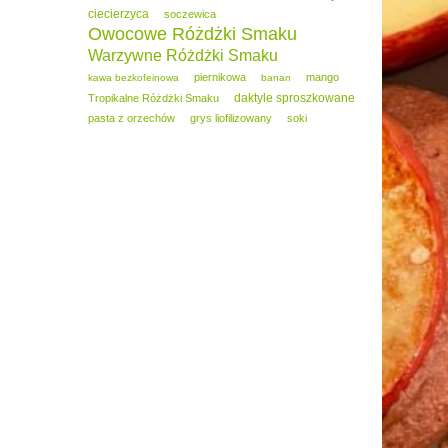
ciecierzyca
soczewica
Owocowe Różdżki Smaku
Warzywne Różdżki Smaku
piernikowa
mango
kawa bezkofeinowa
banan
daktyle sproszkowane
Tropikalne Różdżki Smaku
pasta z orzechów
grys liofilizowany
soki