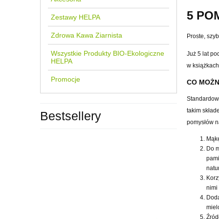
5 PO
Zestawy HELPA
Zdrowa Kawa Ziarnista
Proste, szyb
Wszystkie Produkty BIO-Ekologiczne
Już 5 lat p
HELPA
w ksi
ąż
kach
Promocje
CO MO
Ż
Standardowe 
takim sk
ł
ade
Bestsellery
pomys
łó
w n
M
ą
k
Do m
pam
natu
Korz
nimi
Dod
miel
Ź
r
ó
d