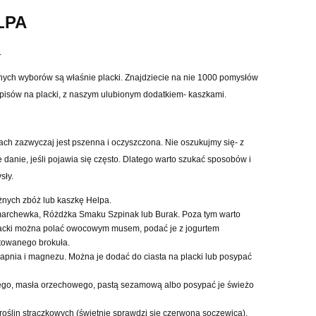
LPA
.
nych wyborów są
właśnie placki.
Znajdziecie na nie 1000 pomys
łó
w
pis
ó
w na placki, z naszym ulubionym dodatkiem- kaszkami.
ach zazwyczaj jest pszenna i oczyszczona. Nie oszukujmy si
ę
-
z
danie, je
ś
li pojawia si
ę
cz
ę
sto. Dlatego warto szuka
ć
sposob
ó
w i
ys
ł
y.
ż
nych zb
óż
lub kaszk
ę
Helpa.
 marchewka, R
óż
d
ż
ka Smaku
S
zpinak lub
B
urak. Poza tym warto
acki mo
ż
na pola
ć
owocowym musem, poda
ć
je z jogurtem
otowanego broku
ł
a.
wapnia i magnezu. Mo
ż
na je doda
ć
do ciasta na placki lub posypa
ć
ego, mas
ł
a orzechowego, past
ą
sezamow
ą
albo posypa
ć
je
ś
wie
ż
o
ro
ś
lin str
ą
czkowych (
świetnie sprawdzi się
czerwona soczewica)
,