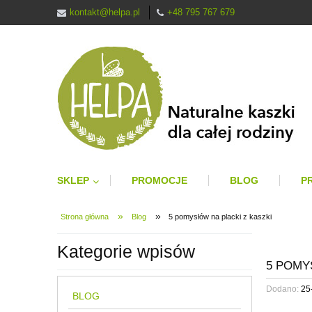
kontakt@helpa.pl
+48 795 767 679
SKLEP
PROMOCJE
BLOG
P
»
»
Strona główna
Blog
5 pomysłów na placki z kaszki
Kategorie wpisów
5 POMY
Dodano:
25
BLOG