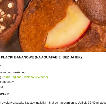
 PLACKI BANANOWE (NA AQUAFABIE, BEZ JAJEK)
:
ml napoju owsianego
 g
Kaszki Jaglano-Owsiano-Gryczanej
l aquafaby
nan
WANIE:
j owsiany z kaszką i zostaw na kilka minut do napęcznienia. Ubij ok. 35-40 ml aqua