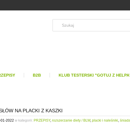
RZEPISY
B2B
KLUB TESTERSKI "GOTUJ Z HELPA
SŁÓW NA PLACKI Z KASZKI
-01-2022
w kategorii:
PRZEPISY
,
rozszerzanie diety / BLW
,
placki i naleśniki
,
śniada