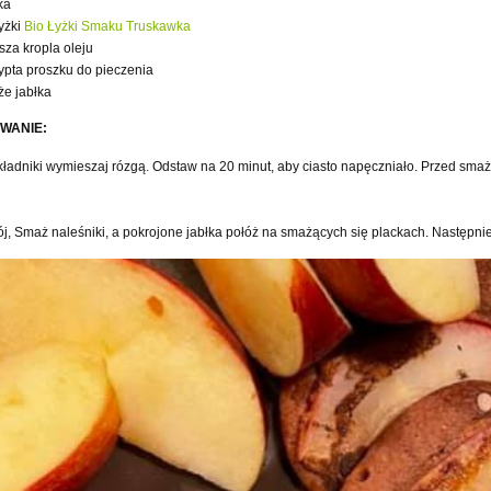
ka
łyżki
Bio Łyżki Smaku Truskawka
sza kropla oleju
ypta proszku do pieczenia
że jabłka
WANIE:
kładniki wymieszaj rózgą. Odstaw na 20 minut, aby ciasto napęczniało. Przed sma
ój, Smaż naleśniki, a pokrojone jabłka połóż na smażących się plackach. Następni