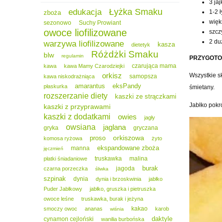
3 jaj
Łyżka Smaku
edukacja
1-2 
zboża
więk
sezonowo
Suchy Prowiant
owoce liofilizowane
szcz
2 du
warzywa liofilizowane
kasza
dietetyk
Różdżki Smaku
blw
regulamin
PRZYGOTO
czarująca mama
kawa
kawa Mamy Czarodziejki
orkisz
Wszystkie s
samopsza
kawa niskodrażniąca
amarantus
eksPandy
płaskurka
śmietany.
rozszerzanie diety
kaszki ze strączkami
Jabłko pokr
kaszki z przyprawami
kaszki z dodatkami
owies
jagły
owsiana
jaglana
gryka
gryczana
orkiszowa
proso
komosa ryżowa
żyto
ekspandowane zboża
manna
jęczmień
truskawka
malina
płatki śniadaniowe
burak
jagoda
czarna porzeczka
śliwka
szpinak
dynia
dynia i brzoskwinia
jabłko
Puder Jabłkowy
jabłko, gruszka i pietruszka
owoce leśne
truskawka, burak i jeżyna
kakao
smoczy owoc
ananas
karob
wiśnia
daktyle
cynamon cejloński
wanilia burbońska