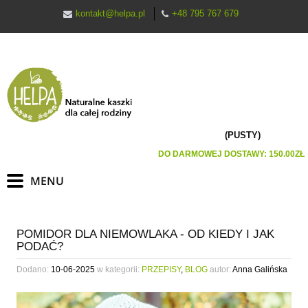
kontakt@helpa.pl
+48 795 767 679
(PUSTY)
DO DARMOWEJ DOSTAWY:
150.00
ZŁ
POMIDOR DLA NIEMOWLAKA - OD KIEDY I JAK
PODAĆ?
Dodano:
10-06-2025
w kategorii:
PRZEPISY
,
BLOG
autor:
Anna Galińska