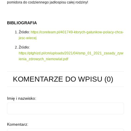
pomidora do codziennego jadłospisu całej rodziny!
BIBLIOGRAFIA
Źródło:
https://coreteam.pl/401749-ktorych-gatunkow-polacy-chca-
jesc-wiecej
Źródło:
https://ptghizd.pl/cm/uploads/2021/04/smp_01_2021_zasady_zyw
ienia_zdrowych_niemowlat.pdf
KOMENTARZE DO WPISU (0)
Imię i nazwisko:
Komentarz: