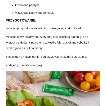
Czerwona papryka
½
łyżeczki klarowanego masła
PRZYGOTOWANIE:
Jajka ubijamy z dodatkiem liofilizowanego szpinaku i kaszki.
Mieszankę wylewamy na rozgrzaną, natłuszczoną patelnię, a na
wierzchu układamy pokrojoną w kostkę fetę, posiekaną cebulkę i
przekrojone na pół pomidory.
Smażymy na małym ogniu, pod przykryciem, aż góra się zetnie.
Podajemy z sałatą i papryką.