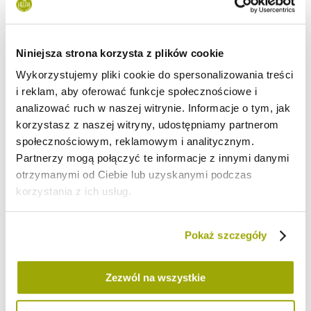
1 marchewka
½ cebuli
Niniejsza strona korzysta z plików cookie
1 ząbek czosnku
Wykorzystujemy pliki cookie do spersonalizowania treści
½ szklanki wody
i reklam, aby oferować funkcje społecznościowe i
½ szklanki passaty pomidorowej
analizować ruch w naszej witrynie. Informacje o tym, jak
korzystasz z naszej witryny, udostępniamy partnerom
1 łyżka mleka kokosowego
społecznościowym, reklamowym i analitycznym.
sól*
Partnerzy mogą połączyć te informacje z innymi danymi
Przygotowanie pulpetów:
otrzymanymi od Ciebie lub uzyskanymi podczas
korzystania z ich usług.
Obierz cebulę i drobno posiekaj. Umieść mięso, ugotowaną soczewicę,
jajko oraz cebulę w misce i dokładnie wymieszaj. Zagotuj wodę w dużym
garnku. Uformuj kuleczki wielkości orzecha włoskiego i obtocz w kaszce.
Pokaż szczegóły
Pulpeciki wrzucaj na wrzątek i gotuj około 10 minut na wolniejszym ogniu.
Podawaj z wcześniej przygotowanym sosem.
Zezwól na wszystkie
Przygotowanie sosu: