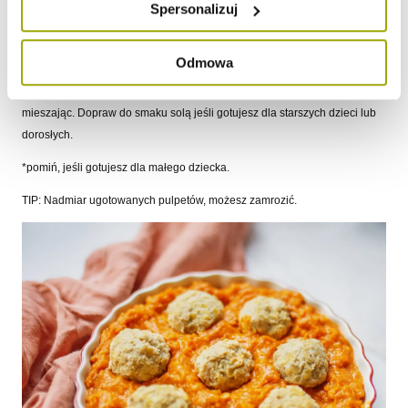
Do rondelka wrzuć posiekane w malakserze lub starte warzywa:
Spersonalizuj
marchewkę, cebulę i czosnek. Warzywa zalej odrobiną wody i duś pod
przykryciem 10-15 minut, od czasu do czasu mieszając. Dodaj passatę
Odmowa
oraz mleko kokosowe, dokładnie wymieszaj i doprowadź do wrzenia. Do
gotujących się warzyw dodaj kaszkę i gotuj kolejne 2-3 minuty, ciągle
mieszając. Dopraw do smaku solą jeśli gotujesz dla starszych dzieci lub
dorosłych.
*pomiń, jeśli gotujesz dla małego dziecka.
TIP: Nadmiar ugotowanych pulpetów, możesz zamrozić.