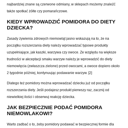
najbardziej znane są czerwone odmiany, w sklepach możemy znaleźć
także spotkać żółte czy pomarańczowe.
KIEDY WPROWADZIĆ POMIDORA DO DIETY
DZIECKA?
Zasady żywienia zdrowych niemowląt jasno wskazują na to, że na
początku rozszerzania diety należy wprowadzać typowe produkty
uzupełniające, jak kaszki, warzywa czy owoce. Ze względu na większe
trudności w akceptacji smaku warzyw należy je wprowadzić do diety
niemowlęcia (zwłaszcza zielone) przed owocami, a owoce dopiero około
2 tygodnie później, kontynuując podawanie warzyw. [2]
Dlatego też pomidory można wprowadzać dziecku już od początku
rozszerzania diety. Jeśli podajesz produkt pierwszy raz, zacznij od
niewielkiej ilości i obserwuj reakcję dziecka.
JAK BEZPIECZNIE PODAĆ POMIDORA
NIEMOWLAKOWI?
Warto zadbać o to, żeby pomidory podawać w bezpiecznej formie dla