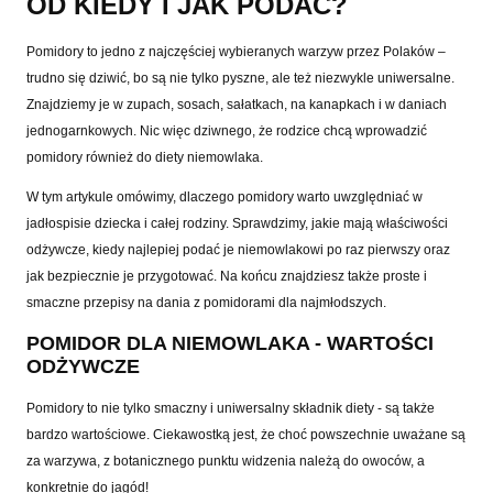
OD KIEDY I JAK PODAĆ?
Pomidory to jedno z najczęściej wybieranych warzyw przez Polaków –
trudno się dziwić, bo są nie tylko pyszne, ale też niezwykle uniwersalne.
Znajdziemy je w zupach, sosach, sałatkach, na kanapkach i w daniach
jednogarnkowych. Nic więc dziwnego, że rodzice chcą wprowadzić
pomidory również do diety niemowlaka.
W tym artykule omówimy, dlaczego pomidory warto uwzględniać w
jadłospisie dziecka i całej rodziny. Sprawdzimy, jakie mają właściwości
odżywcze, kiedy najlepiej podać je niemowlakowi po raz pierwszy oraz
jak bezpiecznie je przygotować. Na końcu znajdziesz także proste i
smaczne przepisy na dania z pomidorami dla najmłodszych.
POMIDOR DLA NIEMOWLAKA - WARTOŚCI
ODŻYWCZE
Pomidory to nie tylko smaczny i uniwersalny składnik diety - są także
bardzo wartościowe. Ciekawostką jest, że choć powszechnie uważane są
za warzywa, z botanicznego punktu widzenia należą do owoców, a
konkretnie do jagód!