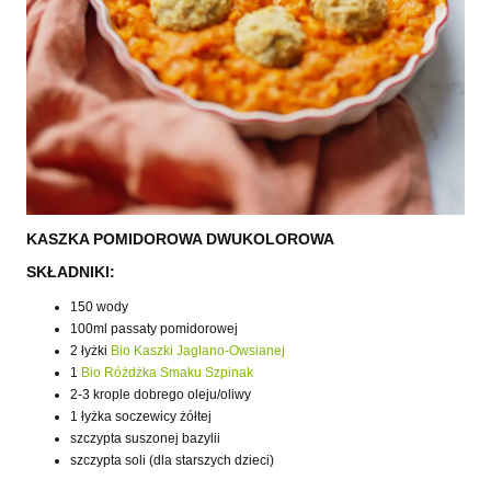
KASZKA POMIDOROWA DWUKOLOROWA
SKŁADNIKI:
150 wody
100ml passaty pomidorowej
2 łyżki
Bio Kaszki Jaglano-Owsianej
1
Bio Różdżka Smaku Szpinak
2-3 krople dobrego oleju/oliwy
1 łyżka soczewicy żółtej
szczypta suszonej bazylii
szczypta soli (dla starszych dzieci)