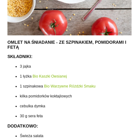
OMLET NA ŚNIADANIE - ZE SZPINAKIEM, POMIDORAMI I
FETĄ
SKŁADNIKI:
3 jajka
1 łyżka
Bio Kaszki Owsianej
1 szpinakowa
Bio Warzywne Różdżki Smaku
kilka pomidorków koktajlowych
cebulka dymka
30 g sera feta
DODATKOWO:
Świeża sałata