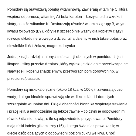
Pomidory są prawdziwą bombą witaminową. Zawierają witaminę C, która
wspiera odporność, witaminę A i beta-karoten – korzystne dla wzroku i
skóry, a także witaminę K. Dostarczają również witamin z grupy B, w tym
kwasu foliowego (B9), który jest szczególnie ważny dla kobiet w ciąży i
rozwoju układu nerwowego u dzieci. Znajdziemy w nich także potas oraz
niewielkie ilości żelaza, magnezu i cynku.
Jedną z najbardziej cenionych substancji obecnych w pomidorach jest
likopen - silny przeciwutleniacz, który wykazuje działanie przeciwzapalne.
Najwięcej likopenu znajdziemy w przetworach pomidorowych np. w
przecierze/passacie.
Pomidory są niskokaloryczne (około 18 kcal w 100 g) i zawierają dużo
wody, dlatego idealnie sprawdzają się w diecie dzieci i dorosłych –
szczególnie w upalne dni. Dzięki obecności błonnika wspierają trawienie
i pracę jelit, a jednocześnie są lekkostrawne – co czyni je odpowiednimi
również dla niemowląt, o ile są odpowiednio przygotowane. Pomidory
mają niski indeks glikemiczny (15), dlatego świetnie sprawdzą się w
diecie osób dbających o odpowiedni poziom cukru we krwi. Choć