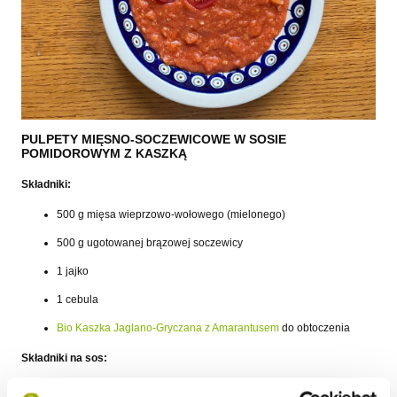
PULPETY MIĘSNO-SOCZEWICOWE W SOSIE
POMIDOROWYM Z KASZKĄ
Składniki:
500 g mięsa wieprzowo-wołowego (mielonego)
500 g ugotowanej brązowej soczewicy
1 jajko
1 cebula
Bio Kaszka Jaglano-Gryczana z Amarantusem
do obtoczenia
Składniki na sos:
1 łyżka
Bio Kaszki Jaglano-Gryczanej z Amarantusem