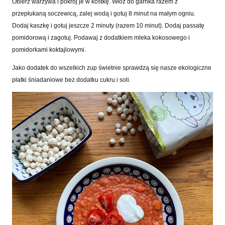
Obierz warzywa i pokrój je w kostkę. Włóż do garnka razem z
przepłukaną soczewicą, zalej wodą i gotuj 8 minut na małym ogniu.
Dodaj kaszkę i gotuj jeszcze 2 minuty (razem 10 minut). Dodaj passatę
pomidorową i zagotuj. Podawaj z dodatkiem mleka kokosowego i
pomidorkami koktajlowymi.
Jako dodatek do wszelkich zup świetnie sprawdzą się nasze ekologiczne
płatki śniadaniowe bez dodatku cukru i soli.