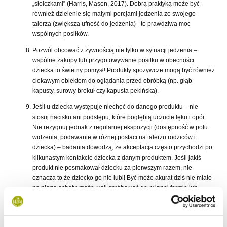
„słoiczkami” (Harris, Mason, 2017). Dobrą praktyką może być
również dzielenie się małymi porcjami jedzenia ze swojego
talerza (zwiększa ufność do jedzenia) - to prawdziwa moc
wspólnych posiłków.
Pozwól obcować z żywnością nie tylko w sytuacji jedzenia –
wspólne zakupy lub przygotowywanie posiłku w obecności
dziecka to świetny pomysł! Produkty spożywcze mogą być również
ciekawym obiektem do oglądania przed obróbką (np. głąb
kapusty, surowy brokuł czy kapusta pekińska).
Jeśli u dziecka występuje niechęć do danego produktu – nie
stosuj nacisku ani podstępu, które pogłębią uczucie lęku i opór.
Nie rezygnuj jednak z regularnej ekspozycji (dostępność w polu
widzenia, podawanie w różnej postaci na talerzu rodziców i
dziecka) – badania dowodzą, że akceptacja często przychodzi po
kilkunastym kontakcie dziecka z danym produktem. Jeśli jakiś
produkt nie posmakował dziecku za pierwszym razem, nie
oznacza to że dziecko go nie lubi! Być może akurat dziś nie miało
na niego ochoty, może woli spróbować go w innej formie lub
połączeniu smakowym. A może za pierwszym razem był zbyt
„przerażający”, aby go spróbować – pozwól dziecku najpierw
lepiej się z nim zapoznać.