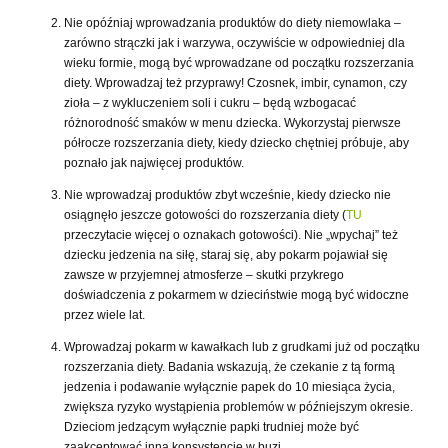
Nie opóźniaj wprowadzania produktów do diety niemowlaka –
zarówno strączki jak i warzywa, oczywiście w odpowiedniej dla
wieku formie, mogą być wprowadzane od początku rozszerzania
diety. Wprowadzaj też przyprawy! Czosnek, imbir, cynamon, czy
zioła – z wykluczeniem soli i cukru – będą wzbogacać
różnorodność smaków w menu dziecka. Wykorzystaj pierwsze
półrocze rozszerzania diety, kiedy dziecko chętniej próbuje, aby
poznało jak najwięcej produktów.
Nie wprowadzaj produktów zbyt wcześnie, kiedy dziecko nie
osiągnęło jeszcze gotowości do rozszerzania diety (
TU
przeczytacie więcej o oznakach gotowości). Nie „wpychaj” też
dziecku jedzenia na siłę, staraj się, aby pokarm pojawiał się
zawsze w przyjemnej atmosferze – skutki przykrego
doświadczenia z pokarmem w dzieciństwie mogą być widoczne
przez wiele lat.
Wprowadzaj pokarm w kawałkach lub z grudkami już od początku
rozszerzania diety. Badania wskazują, że czekanie z tą formą
jedzenia i podawanie wyłącznie papek do 10 miesiąca życia,
zwiększa ryzyko wystąpienia problemów w późniejszym okresie.
Dzieciom jedzącym wyłącznie papki trudniej może być
zaakceptować inną konsystencję w buzi.