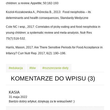
children: a review. Appetite; 50:182-193
Kozioł-Kozakowska A., Piórecka B., 2013: Food neophobia – its
determinants and health consequences, Standardy Medyczne
Cole NC i wsp., 2017: Correlates of picky eating and food neophobia in
young children: a systematic review and meta-analysis. Nutr Rev.
75(7):516-532.
Harris, Mason, 2017: Are There Sensitive Periods for Food Acceptance in
Infancy? Curr Nutr Rep. 2017; 6(2): 190–196.
#edukacja
#blw
#rozszerzanie diety
KOMENTARZE DO WPISU (3)
KASIA
31 maja 2022
Bardzo dobry artykuł, dziękuję za te wskazówki! :)