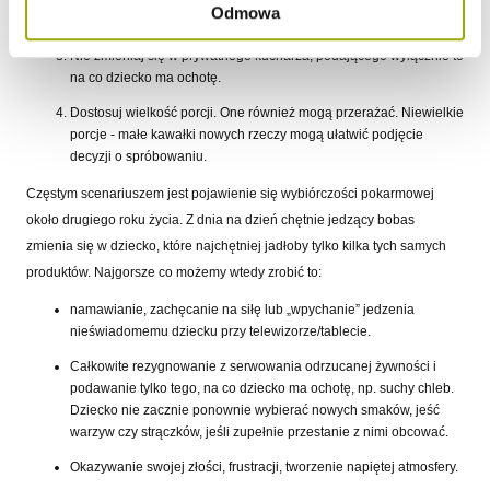
Odmowa
regularną ekspozycję, a nawet zabawę jedzeniem.
Nie zmieniaj się w prywatnego kucharza, podającego wyłącznie to
na co dziecko ma ochotę.
Dostosuj wielkość porcji. One również mogą przerażać. Niewielkie
porcje - małe kawałki nowych rzeczy mogą ułatwić podjęcie
decyzji o spróbowaniu.
Częstym scenariuszem jest pojawienie się wybiórczości pokarmowej
około drugiego roku życia. Z dnia na dzień chętnie jedzący bobas
zmienia się w dziecko, które najchętniej jadłoby tylko kilka tych samych
produktów. Najgorsze co możemy wtedy zrobić to:
namawianie, zachęcanie na siłę lub „wpychanie” jedzenia
nieświadomemu dziecku przy telewizorze/tablecie.
Całkowite rezygnowanie z serwowania odrzucanej żywności i
podawanie tylko tego, na co dziecko ma ochotę, np. suchy chleb.
Dziecko nie zacznie ponownie wybierać nowych smaków, jeść
warzyw czy strączków, jeśli zupełnie przestanie z nimi obcować.
Okazywanie swojej złości, frustracji, tworzenie napiętej atmosfery.