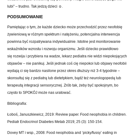
lubi” – trudno. Tak jedzą dzieci ☺.
PODSUMOWANIE
Pamiętając o tym, że każde dziecko może przechodzić przez neofobię
żywieniową w różnym spektrum i natężeniu, potencjalna interwencja
powinna być rozpatrywana indywidualnie. Istotne jest monitorowanie
wskaźników wzrostu i rozwoju organizmu. Jeśli dziecko prawidłowo
się rozwija i przybiera na wadze, lekarz pediatra nie widzi niepokojących
objawów – nie panikuj. Jeśli jednak coś cię niepokoi lub objawy neofobii
wydają ci się bardzo nasilone przez okres dłuższy niż 3-4 tygodnie –
skonsultuj się z pediatrą lub dietetykiem, bądź też neurologopedą lub
terapeutą integracji sensorycznej. Zrób tak, żeby być spokojnym, bo
często to SPOKÓJ może nas uratować.
Bibliografia:
Łoboś, Januszkiewicz, 2019: Review paper. Food neophobia in children.
Pediatr Endocrinol Diabetes Metab 2019; 25 (3): 150-154.
Dovey MT i wsp., 2008: Food neophobia and ‘picky/fussy’ eating in