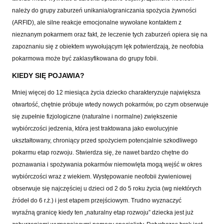
należy do grupy zaburzeń unikania/ograniczania spożycia żywności
(ARFID), ale silne reakcje emocjonalne wywołane kontaktem z
nieznanym pokarmem oraz fakt, że leczenie tych zaburzeń opiera się na
zapoznaniu się z obiektem wywołującym lęk potwierdzają, że neofobia
pokarmowa może być zaklasyfikowana do grupy fobii.
KIEDY SIĘ POJAWIA?
Mniej więcej do 12 miesiąca życia dziecko charakteryzuje największa
otwartość, chętnie próbuje wtedy nowych pokarmów, po czym obserwuje
się zupełnie fizjologiczne (naturalne i normalne) zwiększenie
wybiórczości jedzenia, która jest traktowana jako ewolucyjnie
ukształtowany, chroniący przed spożyciem potencjalnie szkodliwego
pokarmu etap rozwoju. Stwierdza się, że nawet bardzo chętne do
poznawania i spożywania pokarmów niemowlęta mogą wejść w okres
wybiórczości wraz z wiekiem. Występowanie neofobii żywieniowej
obserwuje się najczęściej u dzieci od 2 do 5 roku życia (wg niektórych
źródeł do 6 r.ż.) i jest etapem przejściowym. Trudno wyznaczyć
wyraźną granicę kiedy ten „naturalny etap rozwoju” dziecka jest już