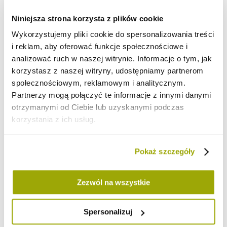
Po 50g: marchewki, buraka i cukinii
Przyprawy do pomarańczowej pasty: szczypta kukrkumy i mielonej
Niniejsza strona korzysta z plików cookie
kolendry
Wykorzystujemy pliki cookie do spersonalizowania treści
Przyprawy do zielonej pasty: ćwierć łyżeczki suszonego czosnku,
i reklam, aby oferować funkcje społecznościowe i
szczypta suszonej bazylii i szczypta suszonej mięty
Przyprawy do czerwonej pasty: szczypta suszonego czosnku i
analizować ruch w naszej witrynie. Informacje o tym, jak
ćwierć łyżeczki mielonej słodkiej papryki
korzystasz z naszej witryny, udostępniamy partnerom
Pieprz i sól*
społecznościowym, reklamowym i analitycznym.
PRZYGOTOWANIE:
Partnerzy mogą połączyć te informacje z innymi danymi
otrzymanymi od Ciebie lub uzyskanymi podczas
Kroimy warzywa w małe kawałki i gotujemy na parze. Do garnka z wodą
korzystania z ich usług.
wsypujemy powoli kaszkę i doprowadzamy do wrzenia, cały czas
mieszając. Po 2-3 minutach kaszka powinna zgęstnieć-
wtedy odstawiamy.
Pokaż szczegóły
Następnie dzielimy kaszkę na 3 części. Do pierwszej dodajemy BIO
Różdżkę Smaku Szpinak i cukinię, do drugiej BIO Różdżkę Smaku Dynia
Zezwól na wszystkie
i marchewkę, a do trzeciej BIO Różdzkę Smaku Burak i buraka. Każdą z
nich miksujemy na gładką pastę i doprawiamy.
Spersonalizuj
Pasty najlepiej smakują z domowym pieczywem na zakwasie.