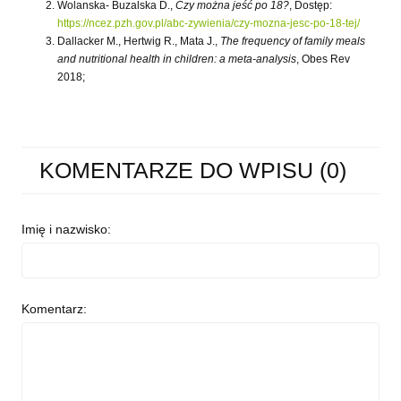
Wolanska- Buzalska D.,
Czy można jeść po 18?
, Dostęp:
https://ncez.pzh.gov.pl/abc-zywienia/czy-mozna-jesc-po-18-tej/
Dallacker M., Hertwig R., Mata J.,
The frequency of family meals
and nutritional health in children: a meta-analysis
, Obes Rev
2018;
KOMENTARZE DO WPISU (0)
Imię i nazwisko:
Komentarz: