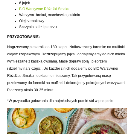
6 jajek
BIO Warzywne Różdżki Smaku
Warzywa: brokuł, marchewka, cukinia
Olej rzepakowy
Szczypta soli* i pieprzu
PRZYGOTOWANIE:
Nagrzewamy piekarnik do 180 stopni. Natłuszczamy foremkę na muffinki
olejem rzepakowym. Roztrzepujemy jajka i dodajemyiamy do nich mleko
wymieszane z kaszką owsianą. Masę dopraw solą i pieprzem
i dzielimy na 3 części. Do każdej z nich dodajemy po BIO Warzywnej
Różdżce Smaku i dokładnie mieszamy. Tak przygotowaną masę
przelewamy do foremki na muffinki i dekorujemy pokrojonymi warzywami.
Pieczemy około 30-35 minut.
*W przypadku gotowania dla najmłodszych pomiń sól w przepisie.