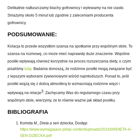
Delikatnie natłuszczamy blachy gofrownicy i wylewamy na nie ciasto.
Smażymy około 5 minut lub zgodnie z zaleceniami producenta
gofrownicy.
PODSUMOWANIE:
Kolacja to przede wszystkim szansa na spotkanie przy wspólnym stole. To
szansa na rozmowę, co może mieć naprawdę duże znaczenie. Wspólne
posiłki wpływają również korzystnie na proces rozszerzania diety, o czym
pisaliśmy
tutaj
. Badania donoszą, że rodzinne posiłki mogą związane być
z lepszymi wyborami żywieniowymi wśród najmłodszych. Ponad
to
,
jeśli
posiłki wiążą się z dobrą atmosferą to wzmacniają rodzinne więzi i
3
wpływają na relacje
. Zachęcamy Was do regularnego czasu przy
wspólnym stole, wierzymy, że to równie ważne jak skład posiłku.
BIBLIOGRAFIA
Komsta M.,
Dieta a sen dziecka
, Dostęp:
https://www.wymagajace.pl/wp-content/uploads/2016/09/DIETA-A-
SEN-DZIECKA.pdf