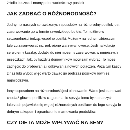
źródło tłuszczu i mamy pełnowartościowy posiłek.
JAK ZADBAĆ O RÓŻNORODNOŚĆ?
Jednym z naszych sprawdzonych sposobów na różnorodny posiłek jest
zaserwowanie go w formie szwedzkiego bufetu. To możliwe w
szczególności jedząc wspólne posiłki. Możemy na jednym zbiorczym
talerzu zaserwować np. pokrojone warzywa i owoce. Jeśli na kolację
serwujemy kaszkę, dodatki do niej możemy zaserwować w mniejszych
miseczkach, tak
,
by każdy z domowników mógł sam wybrać. To może
zachęcić do próbowania i odkrywania nowych połączeń. Poza tym każdy
z nas lubi wybór, więc warto dawać go podczas posiłków również
najmłodszym.
Innym sposobem na różnorodność jest planowanie. Warto jest planować
chociaż główne posiłki w ciągu dnia, to sprzyja temu by na naszych
talerzach pojawiało się więcej różnorodnych posiłków, do tego sprzyja to
dobrym zakupom i ograniczeniu marnowania produktów.
CZY DIETA MOŻE WPŁYWAĆ NA SEN?