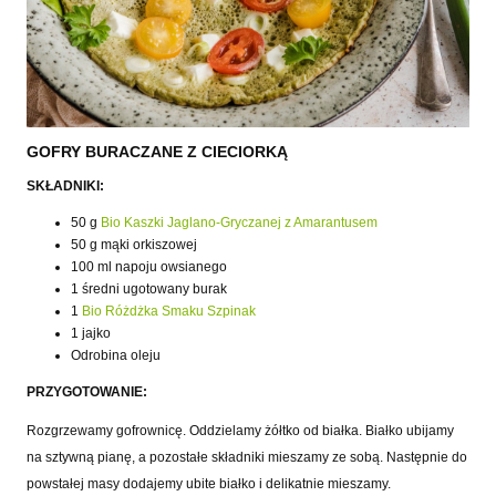
GOFRY BURACZANE Z CIECIORKĄ
SKŁADNIKI:
50 g
Bio Kaszki Jaglano-Gryczanej z Amarantusem
50 g mąki orkiszowej
100 ml napoju owsianego
1 średni ugotowany burak
1
Bio Różdżka Smaku Szpinak
1 jajko
Odrobina oleju
PRZYGOTOWANIE:
Rozgrzewamy gofrownicę. Oddzielamy żółtko od białka. Białko ubijamy
na sztywną pianę, a pozostałe składniki mieszamy ze sobą. Następnie do
powstałej masy dodajemy ubite białko i delikatnie mieszamy.