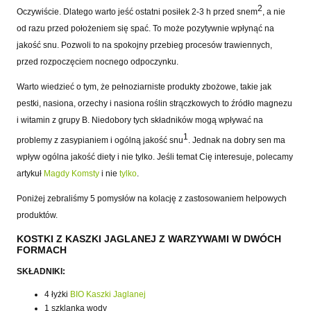
2
Oczywiście. Dlatego warto jeść ostatni posiłek 2-3
h przed snem
, a nie
od razu przed położeniem się spać. To może pozytywnie wpłynąć na
jakość snu. Pozwoli to na spokojny przebieg procesów trawiennych,
przed rozpoczęciem nocnego odpoczynku.
Warto wiedzieć o tym, że pełnoziarniste produkty zbożowe, takie jak
pestki, nasiona, orzechy i nasiona roślin strączkowych to źródło magnezu
i witamin z grupy B. Niedobory tych składników mogą wpływać na
1
problemy z zasypianiem i ogólną jakość snu
. Jednak na dobry sen ma
wpływ ogólna jakość diety i nie tylko.
J
eśli
temat Cię interesuje
,
polecamy
artykuł
Magdy Komsty
i nie
tylko
.
Poniżej zebraliśmy 5 pomysłów na kolację z zastosowaniem helpowych
produktów.
KOSTKI Z KASZKI JAGLANEJ Z WARZYWAMI W DWÓCH
FORMACH
SKŁADNIKI:
4 łyżki
BIO Kaszki Jaglanej
1 szklanka wody