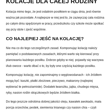
KOLACJE DLA CAŁEJ RODZINY
Kolacja mimo tego, że jest ostatnim posiłkiem w ciągu dnia, jest równie
ważna jak pozostałe. A najlepsze w niej jest to, że zazwyczaj cała rodzina
po całym dniu spędzonym w pracy, przedszkolu czy szkole może spotkać
się przy stole i zjeść wspólnie.
CO NAJLEPIEJ JEŚĆ NA KOLACJĘ?
Nie ma co do tego szczególnych zasad. Komponując kolację należy
pamiętać o podstawowych zasadach, którymi warto się kierować przy
planowaniu każdego posiłku. Dobrze gdyby w niej pojawiły się warzywa
i/lub owoce - warto dbać o to, by były one częścią każdego posiłku.
Komponując kolację, nie zapominajmy o węglowodanach - ich źródłem
mogą być: kaszki, płatki zbożowe, pieczywo, makarony (najlepiej
wybierać te pełnoziarniste). Dodatek twarożku, jajka, chudego mięsa,
ryby, nasion roślin strączkowych będzie źródłem białka.
Do tego jeszcze odrobina dobrej jakości oleju, kawałek awokado, mała
porcja orzechów, pestek, siemienia lnianego czy nasion chia – czyli