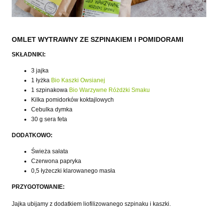
OMLET WYTRAWNY ZE SZPINAKIEM I POMIDORAMI
SKŁADNIKI:
3 jajka
1 łyżka
Bio Kaszki Owsianej
1 szpinakowa
Bio Warzywne Różdżki Smaku
Kilka pomidorków koktajlowych
Cebulka dymka
30 g sera feta
DODATKOWO:
Świeża sałata
Czerwona papryka
0,5 łyżeczki klarowanego masła
PRZYGOTOWANIE:
Jajka ubijamy z dodatkiem liofilizowanego szpinaku i kaszki.