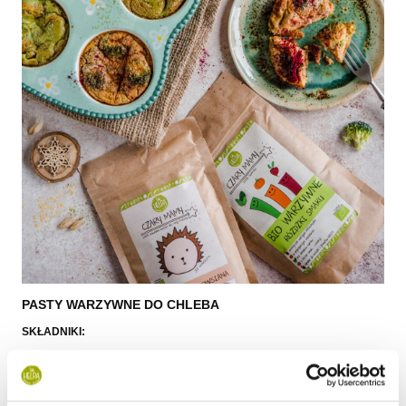
PASTY WARZYWNE DO CHLEBA
SKŁADNIKI:
2 łyżki
BIO Kaszki Jaglanej
BIO Warzywne Różdżki Smaku
250 ml wody