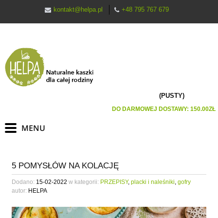
kontakt@helpa.pl
+48 795 767 679
(PUSTY)
DO DARMOWEJ DOSTAWY:
150.00
ZŁ
5 POMYSŁÓW NA KOLACJĘ
Dodano:
15-02-2022
w kategorii:
PRZEPISY
,
placki i naleśniki
,
gofry
autor:
HELPA